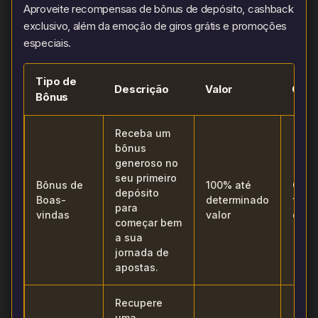
Aproveite recompensas de bônus de depósito, cashback
exclusivo, além da emoção de giros grátis e promoções
especiais.
Tipo de
Descrição
Valor
Como
Bônus
Receba um
bônus
generoso no
seu primeiro
Bônus de
100% até
Cada
depósito
Boas-
determinado
faça
para
vindas
valor
depó
começar bem
a sua
jornada de
apostas.
Recupere
uma