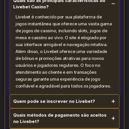
Quais são as principais características do
Livebet Casino?
Livebet é conhecido por sua plataforma de
jogos instantânea que oferece uma vasta gama
de jogos de cassino, incluindo slots, jogos de
mesa e cassino ao vivo. O site é elogiado por
sua interface amigável e navegação intuitiva.
Além disso, o Livebet oferece uma variedade
de bônus e promoções atrativas para novos
usuários e jogadores regulares. O foco no
atendimento ao cliente e em transações
seguras garante uma experiência de jogo
confiável e agradável para todos os jogadores.
Quem pode se inscrever no Livebet?
Quais métodos de pagamento são aceitos
no Livebet?