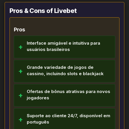
Pros & Cons of Livebet
Pros
Interface amigável e intuitiva para
usuários brasileiros
Grande variedade de jogos de
cassino, incluindo slots e blackjack
Ofertas de bônus atrativas para novos
jogadores
Suporte ao cliente 24/7, disponível em
português