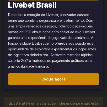
Livebet Brasil
Descubra a emoção do Livebet, o inovador cassino
online que combina segurança e entretenimento. Com
uma ampla variedade de jogos, incluindo caça-níqueis,
mesas de RTP alto e jogos com dealer ao vivo, Livebet
garante uma experiência de jogo variada e dinâmica. A
funcionalidade Livebet demo oferece aos jogadores a
oportunidade de explorar e experimentar os jogos antes
de jogar com dinheiro real. Aproveite retiradas rápidas,
suporte 24/7 e métodos de pagamento práticos para
uma jogabilidade tranquila.
Jogue agora
⚠ Este site é uma avaliação independente e não está