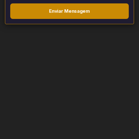
Enviar Mensagem