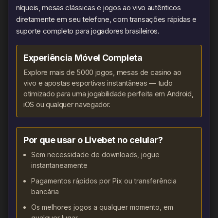
níqueis, mesas clássicas e jogos ao vivo autênticos
diretamente em seu telefone, com transações rápidas e
suporte completo para jogadores brasileiros.
Experiência Móvel Completa
Explore mais de 5000 jogos, mesas de casino ao
vivo e apostas esportivas instantâneas — tudo
otimizado para uma jogabilidade perfeita em Android,
iOS ou qualquer navegador.
Por que usar o Livebet no celular?
Sem necessidade de downloads, jogue
instantaneamente
Pagamentos rápidos por Pix ou transferência
bancária
Os melhores jogos a qualquer momento, em
qualquer lugar