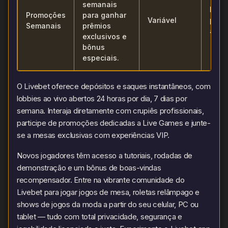
semanais
Parti
Promoções
para ganhar
Variável
prom
Semanais
prêmios
anun
exclusivos e
bônus
especiais.
O Livebet oferece depósitos e saques instantâneos, com
lobbies ao vivo abertos 24 horas por dia, 7 dias por
semana. Interaja diretamente com crupiês profissionais,
participe de promoções dedicadas a Live Games e junte-
se a mesas exclusivas com experiências VIP.
Novos jogadores têm acesso a tutoriais, rodadas de
demonstração e um bônus de boas-vindas
recompensador. Entre na vibrante comunidade do
Livebet para jogar jogos de mesa, roletas relâmpago e
shows de jogos da moda a partir do seu celular, PC ou
tablet — tudo com total privacidade, segurança e